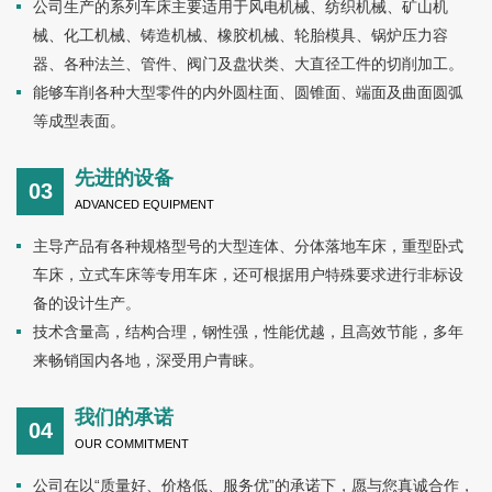
公司生产的系列车床主要适用于风电机械、纺织机械、矿山机
械、化工机械、铸造机械、橡胶机械、轮胎模具、锅炉压力容
器、各种法兰、管件、阀门及盘状类、大直径工件的切削加工。
能够车削各种大型零件的内外圆柱面、圆锥面、端面及曲面圆弧
等成型表面。
先进的设备
03
ADVANCED EQUIPMENT
主导产品有各种规格型号的大型连体、分体落地车床，重型卧式
车床，立式车床等专用车床，还可根据用户特殊要求进行非标设
备的设计生产。
技术含量高，结构合理，钢性强，性能优越，且高效节能，多年
来畅销国内各地，深受用户青睐。
我们的承诺
04
OUR COMMITMENT
公司在以“质量好、价格低、服务优”的承诺下，愿与您真诚合作，