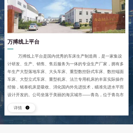
万搏线上平台
万搏线上平台是国内优秀的车床生产制造商，是一家集设
计研发、生产、销售、售后服务为一体的专业生产厂家，拥有多
年生产大型落地车床、大头车床、重型数控卧式车床、数控端面
车床、大型立式车床、重型机床、法兰专用机床的丰富实际操作
经验，铭泰机床是吸收、消化国内外先进技术，瞄准先进水平而
设计开发的。公司坐落于美丽的海滨城市——青岛，位于青岛市
城阳区流亭工业园，东依崂山风景名胜区，西距流亭国际机场2
详情
公里，南邻青银高速,北临济青高速出口，地理环境优越、交通便
利。 主导产品有各种规格型号的大型连体、分体落地车床，重型
卧式车床，立式车床等专用车床，还可根据用户特殊要求进行非