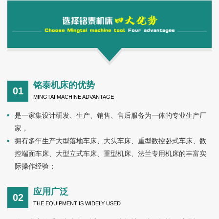
标设备的设计生产。技术含量高，结构合理，钢性强，性能优
越，且高效节能，多年来畅销国内各地，深受用户青睐。公司生
产的系列车床主要适用于风电机械、纺织机械、矿山机械、化工
机械、铸造机械、橡胶机械、轮胎模具、锅炉压力容器、各种法
兰、管件、阀门及盘状类、大直径工件的切削加工，能够车削各
种大型零件的内外圆柱面、圆锥面、端面及曲面圆弧等成型表
面。公司本着“精于思，诚于行，臻于品”的经营理念，以“开放、
铭泰机床的优势
科学、创新、协作”的企业精神，为客户提供卓越的机床产品。我
01
MINGTAI MACHINE ADVANTAGE
们视产品的质量如企业的生命，放心的品质、更优质的服务，是
铭泰机床对每个客户的承诺··· ...
是一家集设计研发、生产、销售、售后服务为一体的专业生产厂
家，
拥有多年生产大型落地车床、大头车床、重型数控卧式车床、数
控端面车床、大型立式车床、重型机床、法兰专用机床的丰富实
际操作经验；
应用广泛
02
THE EQUIPMENT IS WIDELY USED