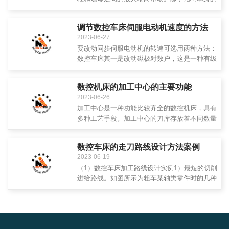
游隙之外，在施加轴向载荷之后，轴向间隙还包
括弹性变形所造成的窜动。通过预紧方法消除滚
调节数控车床​伺服电动机速度的方法
珠丝杠副间隙时应考虑以下情况：预加载符合能
2023-06-27
够有效地减小弹性变形所带来的轴向位移，但过
要改动同步伺服电动机的转速可选用两种方法：
大的预加载荷将增加摩擦阻力，降低传动效率，
数控车床其一是改动磁极对数户，这是一种有级
并使寿...
的凋速方法，它是通过对定子绕组接线的切换以
改动磁极对数来完结的；数控车床其二是变频捌
数控机床的加工中心的主要功能
速，通过改动电动机电源频率来改动电动机的转
2023-06-26
速，这是沟通同步电动机的一种较为理想的调速
加工中心是一种功能比较齐全的数控机床，具有
方法，该方法可完结无级调速，其功率和功率
多种工艺手段。加工中心的刀库存放着不同数量
因...
的各种刀具或检具，在加工过程中由程序控制自
动选用和更换。这是它与数控铣床、数控镗床的
数控车床的走刀路线设计方法案例
主要区别。加工中心与同类数控机床相比，结构
2023-06-19
较复杂，控制系统功能较多。加工中心最少有三
（1）数控车床加工路线设计实例1）最短的切削
个运动坐标，多的达直几个；其控制功能最少可
进给路线。如图所示为粗车某轴类零件时的几种
实现三...
不同切削进给路线的安排示意图。其中图表示利
用数控系统具有的封闭式复合循环功能控制车刀
沿着零件轮廓进给的路线；图为利用其程序循环
功能安排的，三角形；进给路线。图为利用其矩