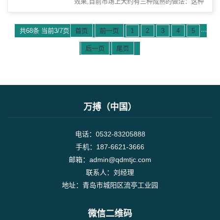
效果,目前市场上大约有三种成熟的做法：这种
施工实践是通过使用混合砂浆接近保温材料在外
墙或锚索将保温材料连接到外墙上, 然后通...
共68条 当前3/7页
首页
前一页
1
2
3
4
5
···
后一页
尾页
万搏（中国）
电话：0532-83205888
手机：187-6621-3666
邮箱：admin@qdmtjc.com
联系人：刘经理
地址：青岛市城阳区流亭工业园
微信二维码