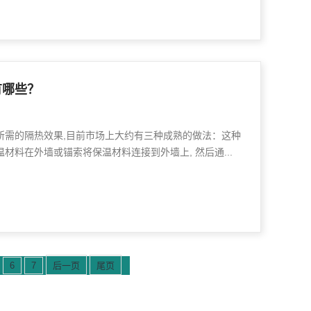
有哪些？
所需的隔热效果,目前市场上大约有三种成熟的做法：这种
材料在外墙或锚索将保温材料连接到外墙上, 然后通...
6
7
后一页
尾页