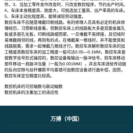
件。3、当加工零件发作改变时，只改变数控程序，节约出产时间。
4、车床本身精度高、刚度大，可挑选加工量高、出产率高的车床。
5、车床主动化程度高，能够减轻劳动强度。
数控车床不应随意堵截印刷线路。有的修理人员具有必定的机床修
理经历，习惯断线查看，但数控车床上的线路板大多是双面金属孔
板或多层孔化板，印刷线路细而密，一旦堵截不易焊接，且切线时
易堵截相邻的线，再则有的点，在堵截某一根线时，并不能使其和
线路脱离，需求一起堵截几根线才行。数控车床解析数控车床的加
工精度高数控车床的加工精度一般可达0.05—0.1MM，数控车床是
按数字信号形式操控的，数控设备每输出一脉冲信号，则车床移动
部件移动一具脉冲当量（一般为0.001MM），并且车床进给传动链
的反向空隙与丝杆螺距平均差错可由数控设备进行曲补偿，因而，
数控车床定位精度比较高。
数控机床的可控轴数与联动轴数
数控机床的注重加工的适应性
万搏（中国）