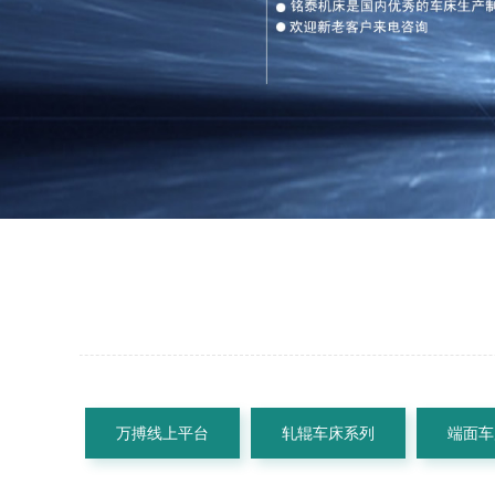
万搏线上平台
轧辊车床系列
端面车