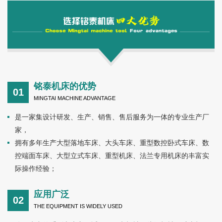
标设备的设计生产。技术含量高，结构合理，钢性强，性能优
越，且高效节能，多年来畅销国内各地，深受用户青睐。公司生
产的系列车床主要适用于风电机械、纺织机械、矿山机械、化工
机械、铸造机械、橡胶机械、轮胎模具、锅炉压力容器、各种法
兰、管件、阀门及盘状类、大直径工件的切削加工，能够车削各
种大型零件的内外圆柱面、圆锥面、端面及曲面圆弧等成型表
面。公司本着“精于思，诚于行，臻于品”的经营理念，以“开放、
铭泰机床的优势
科学、创新、协作”的企业精神，为客户提供卓越的机床产品。我
01
MINGTAI MACHINE ADVANTAGE
们视产品的质量如企业的生命，放心的品质、更优质的服务，是
铭泰机床对每个客户的承诺··· ...
是一家集设计研发、生产、销售、售后服务为一体的专业生产厂
家，
拥有多年生产大型落地车床、大头车床、重型数控卧式车床、数
控端面车床、大型立式车床、重型机床、法兰专用机床的丰富实
际操作经验；
应用广泛
02
THE EQUIPMENT IS WIDELY USED