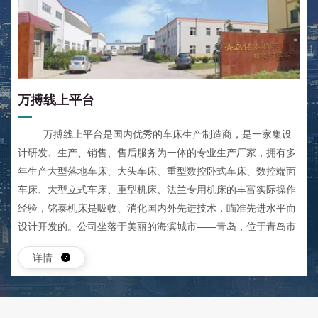
万搏线上平台
万搏线上平台是国内优秀的车床生产制造商，是一家集设
计研发、生产、销售、售后服务为一体的专业生产厂家，拥有多
年生产大型落地车床、大头车床、重型数控卧式车床、数控端面
车床、大型立式车床、重型机床、法兰专用机床的丰富实际操作
经验，铭泰机床是吸收、消化国内外先进技术，瞄准先进水平而
设计开发的。公司坐落于美丽的海滨城市——青岛，位于青岛市
城阳区流亭工业园，东依崂山风景名胜区，西距流亭国际机场2
详情
公里，南邻青银高速,北临济青高速出口，地理环境优越、交通便
利。 主导产品有各种规格型号的大型连体、分体落地车床，重型
卧式车床，立式车床等专用车床，还可根据用户特殊要求进行非