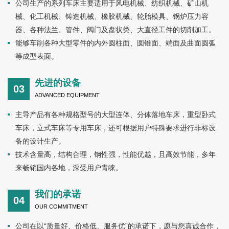
公司生产的系列车床主要适用于风电机械、纺织机械、矿山机
械、化工机械、铸造机械、橡胶机械、轮胎模具、锅炉压力容
器、各种法兰、管件、阀门及盘状类、大直径工件的切削加工。
能够车削各种大型零件的内外圆柱面、圆锥面、端面及曲面圆弧
等成型表面。
先进的设备
03
ADVANCED EQUIPMENT
主导产品有各种规格型号的大型连体、分体落地车床，重型卧式
车床，立式车床等专用车床，还可根据用户特殊要求进行非标设
备的设计生产。
技术含量高，结构合理，钢性强，性能优越，且高效节能，多年
来畅销国内各地，深受用户青睐。
我们的承诺
04
OUR COMMITMENT
公司在以“质量好、价格低、服务优”的承诺下，愿与您真诚合作，