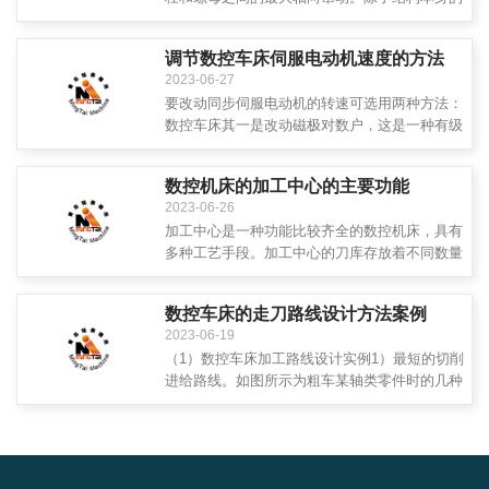
游隙之外，在施加轴向载荷之后，轴向间隙还包
括弹性变形所造成的窜动。通过预紧方法消除滚
调节数控车床​伺服电动机速度的方法
珠丝杠副间隙时应考虑以下情况：预加载符合能
2023-06-27
够有效地减小弹性变形所带来的轴向位移，但过
要改动同步伺服电动机的转速可选用两种方法：
大的预加载荷将增加摩擦阻力，降低传动效率，
数控车床其一是改动磁极对数户，这是一种有级
并使寿...
的凋速方法，它是通过对定子绕组接线的切换以
改动磁极对数来完结的；数控车床其二是变频捌
数控机床的加工中心的主要功能
速，通过改动电动机电源频率来改动电动机的转
2023-06-26
速，这是沟通同步电动机的一种较为理想的调速
加工中心是一种功能比较齐全的数控机床，具有
方法，该方法可完结无级调速，其功率和功率
多种工艺手段。加工中心的刀库存放着不同数量
因...
的各种刀具或检具，在加工过程中由程序控制自
动选用和更换。这是它与数控铣床、数控镗床的
数控车床的走刀路线设计方法案例
主要区别。加工中心与同类数控机床相比，结构
2023-06-19
较复杂，控制系统功能较多。加工中心最少有三
（1）数控车床加工路线设计实例1）最短的切削
个运动坐标，多的达直几个；其控制功能最少可
进给路线。如图所示为粗车某轴类零件时的几种
实现三...
不同切削进给路线的安排示意图。其中图表示利
用数控系统具有的封闭式复合循环功能控制车刀
沿着零件轮廓进给的路线；图为利用其程序循环
功能安排的，三角形；进给路线。图为利用其矩